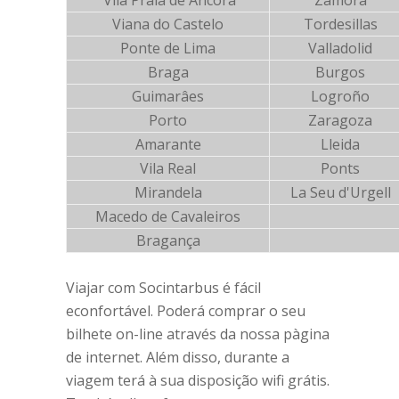
Vila Praia de Ancora
Zamora
Viana do Castelo
Tordesillas
Ponte de Lima
Valladolid
Braga
Burgos
Guimarâes
Logroño
Porto
Zaragoza
Amarante
Lleida
Vila Real
Ponts
Mirandela
La Seu d'Urgell
Macedo de Cavaleiros
Bragança
Viajar com Socintarbus é fácil
econfortável. Poderá comprar o seu
bilhete on-line através da nossa pàgina
de internet. Além disso, durante a
viagem terá à sua disposição wifi grátis.