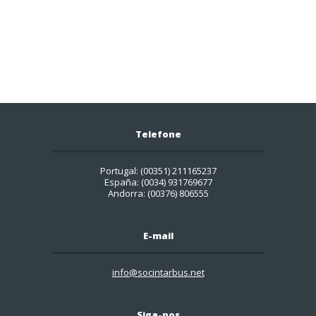
Telefone
Portugal: (00351) 211165237
España: (0034) 931769677
Andorra: (00376) 806555
E-mail
info@socintarbus.net
Siga-nos